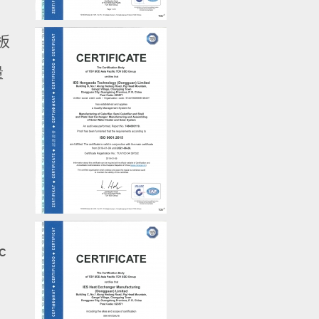
板
量
c