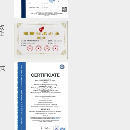
政
企
式