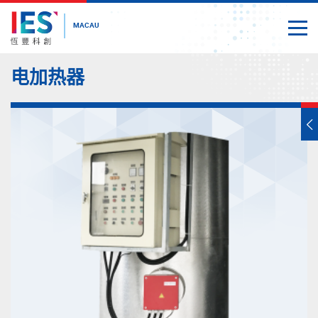
MACAU
Togg
Close
Start
电加热器
main
content
T
s
m