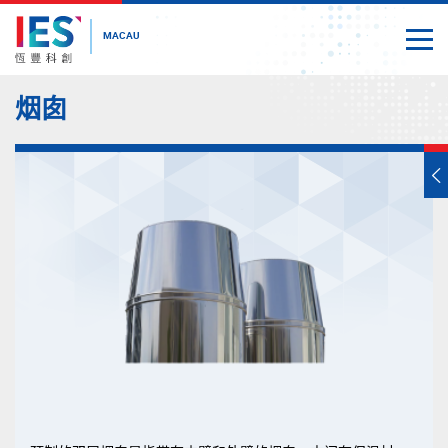
MACAU
Togg
Close
Start
烟囱
main
content
T
s
m