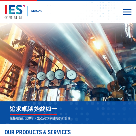
MACAU
Togg
Close
Start
main
content
追求卓越 始終如一
可持續 更可靠
嚴格遵循行業標準，生產高效卓越的換熱設備
致力發展可持續性的熱交換研發技術 ，提供可靠高效的解決方案
OUR PRODUCTS & SERVICES