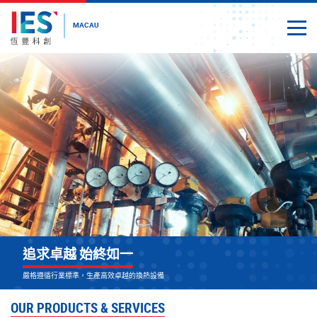
MACAU
Togg
Close
Start
main
content
追求卓越 始終如一
可持續 更可靠
嚴格遵循行業標準，生產高效卓越的換熱設備
致力發展可持續性的熱交換研發技術 ，提供可靠高效的解決方案
OUR PRODUCTS & SERVICES